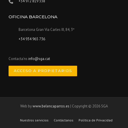
+34 972 819 338
OFICINA BARCELONA
Barcelona Gran Via Carles III, 84, 3ª
+34 934 965 736
Contacta’ns
info@sga.cat
ACCESO A PROPIETARIOS
Web by
www.belencaparros.es
| Copyright © 2026 SGA
Nuestros servicios
Contáctanos
Política de Privacidad