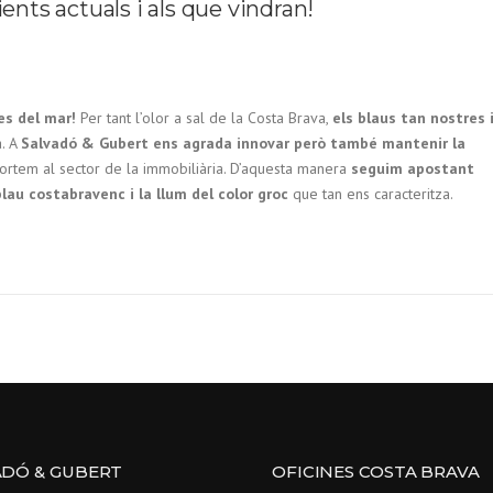
ients actuals i als que vindran!
es del mar!
Per tant l’olor a sal de la Costa Brava,
els blaus tan nostres 
a. A
Salvadó & Gubert ens agrada innovar però també mantenir la
rtem al sector de la immobiliària. D’aquesta manera
seguim apostant
blau costabravenc i la llum del color groc
que tan ens caracteritza.
ADÓ & GUBERT
OFICINES COSTA BRAVA