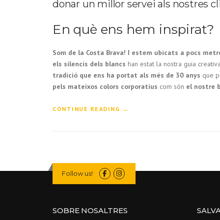
donar un millor servei als nostres cl
En què ens hem inspirat?
Som de la Costa Brava! I estem ubicats a pocs metr
els silencis dels blancs
han estat la nostra guia creativ
tradició que ens ha portat als més de 30 anys
que po
pels mateixos colors corporatius
com són
el nostre 
“
CONTINUE READING
→
A
S
A
L
V
A
Follow us!
D
Ó
&
G
SOBRE NOSALTRES
SALV
U