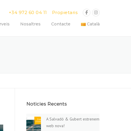
+34 972 60 04 11
Propietaris
rveis
Nosaltres
Contacte
Català
Noticies Recents
A Salvadó & Gubert estrenem
web nova!